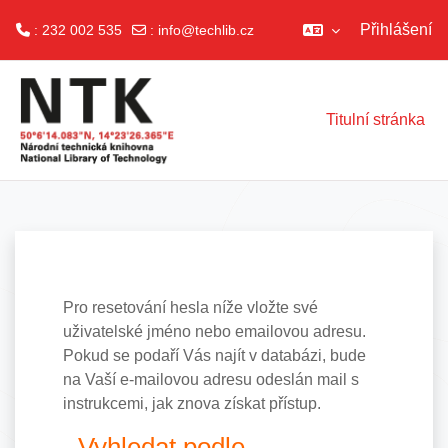
Přihlášení
: 232 002 535
:
info@techlib.cz
Přejít k hlavnímu obsahu
Titulní stránka
Pro resetování hesla níže vložte své
uživatelské jméno nebo emailovou adresu.
Pokud se podaří Vás najít v databázi, bude
na Vaší e-mailovou adresu odeslán mail s
instrukcemi, jak znova získat přístup.
Vyhledat podle uživatelského jména
Vyhledat podle