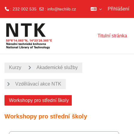
Přihlášení
: 232 002 535
:
info@techlib.cz
Přejít k hlavnímu obsahu
Titulní stránka
Kurzy
Akademické služby
Vzdělávací akce NTK
Workshopy pro střední školy
Workshopy pro střední školy